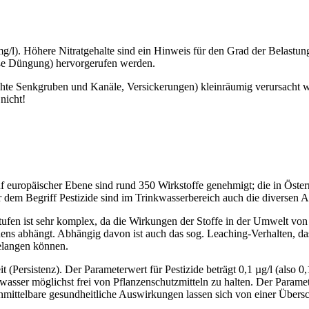
mg/l). Höhere Nitratgehalte sind ein Hinweis für den Grad der Belastun
mäße Düngung) hervorgerufen werden.
te Senkgruben und Kanäle, Versickerungen) kleinräumig verursacht wer
nicht!
f europäischer Ebene sind rund 350 Wirkstoffe genehmigt; die in Öster
r dem Begriff Pestizide sind im Trinkwasserbereich auch die diversen
fen ist sehr komplex, da die Wirkungen der Stoffe in der Umwelt von 
ens abhängt. Abhängig davon ist auch das sog. Leaching-Verhalten, da
elangen können.
 (Persistenz). Der Parameterwert für Pestizide beträgt 0,1 µg/l (also 
kwasser möglichst frei von Pflanzenschutzmitteln zu halten. Der Parame
unmittelbare gesundheitliche Auswirkungen lassen sich von einer Übersch