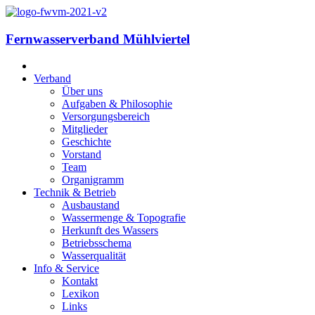
Fernwasserverband Mühlviertel
Verband
Über uns
Aufgaben & Philosophie
Versorgungsbereich
Mitglieder
Geschichte
Vorstand
Team
Organigramm
Technik & Betrieb
Ausbaustand
Wassermenge & Topografie
Herkunft des Wassers
Betriebsschema
Wasserqualität
Info & Service
Kontakt
Lexikon
Links