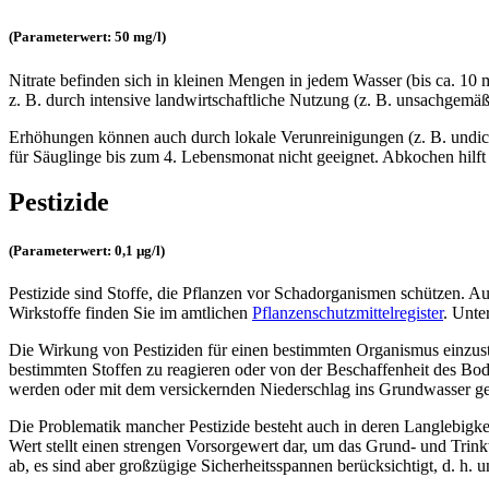
(Parameterwert: 50 mg/l)
Nitrate befinden sich in kleinen Mengen in jedem Wasser (bis ca. 10 
z. B. durch intensive landwirtschaftliche Nutzung (z. B. unsachge
Erhöhungen können auch durch lokale Verunreinigungen (z. B. undich
für Säuglinge bis zum 4. Lebensmonat nicht geeignet. Abkochen hilft 
Pestizide
(Parameterwert: 0,1 µg/l)
Pestizide sind Stoffe, die Pflanzen vor Schadorganismen schützen. Au
Wirkstoffe finden Sie im amtlichen
Pflanzenschutzmittelregister
. Unte
Die Wirkung von Pestiziden für einen bestimmten Organismus einzustu
bestimmten Stoffen zu reagieren oder von der Beschaffenheit des Bod
werden oder mit dem versickernden Niederschlag ins Grundwasser g
Die Problematik mancher Pestizide besteht auch in deren Langlebigkeit
Wert stellt einen strengen Vorsorgewert dar, um das Grund- und Trin
ab, es sind aber großzügige Sicherheitsspannen berücksichtigt, d. h. 