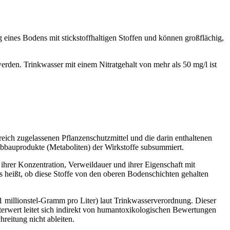
g eines Bodens mit stickstoffhaltigen Stoffen und können großflächig,
den. Trinkwasser mit einem Nitratgehalt von mehr als 50 mg/l ist
reich zugelassenen Pflanzenschutzmittel und die darin enthaltenen
 Abbauprodukte (Metaboliten) der Wirkstoffe subsummiert.
ihrer Konzentration, Verweildauer und ihrer Eigenschaft mit
s heißt, ob diese Stoffe von den oberen Bodenschichten gehalten
0,1 millionstel-Gramm pro Liter) laut Trinkwasserverordnung. Dieser
terwert leitet sich indirekt von humantoxikologischen Bewertungen
reitung nicht ableiten.